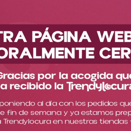
Descubre nuestra nueva colección
Maquillaje
Ojos
Sombras
Sombra En Polvo X12 Urban Ref Sut2170
Sombra En Polvo X12 Urban
Ref Sut2170
Cargando comentarios…
Crea los maquillajes más atrevidos para tus conciertos o dale
un hermoso pop de color en el día a día.
$
12
.
000
$
25
.
000
Cantidad
－
＋