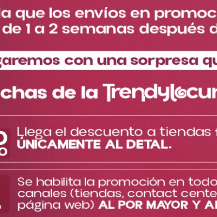
Especificaciones del
Descripción del producto
producto
¡No hay mejor estilo que un look arriesgado para brillar con un
makeup increíble en tu próximo concierto!
Seguro te ha pasado: tienes boletas para un festival o una salida
emocionante con tus amigas, te sientas a maquillarte y te das
cuenta de que todas tus paletas tienen los mismos tonos cafés
clásicos de siempre. ¡Es momento de dejar atrás los looks
planos y darle la bienvenida a la paleta más urbana y cool de tu
colección! La paleta Urban reúne 12 tonos espectaculares entre
mates y satinados, con una armonía genial enfocada
principalmente en la gama de los verdes. Diseñada con una
calidad premium y una pigmentación de locura, esta paleta te
permite construir desde un delineado difuminado, clásico para
el diario hasta los sombreados más vanguardistas y potentes
para bailar toda la noche. Su polvo sedoso se adhiere a tus
párpados como un imán, asegurándote que tu mirada se quede
on point e intacta sin importar qué tan intenso se ponga el
evento.
TE PUEDE INTERESAR