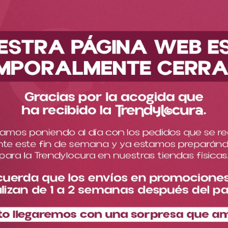
Envíos GRATIS por compras superiores a $400.000 COP
Atrás
Home
Enlaces de interés
ENLACES DE INTERÉS
Quiénes somos
Preguntas frecuentes
Contáctanos
Ejecutivas Comerciales