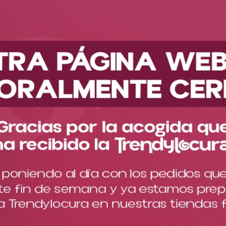
Descubre nuestra nueva colección
Accesorios
Maquillaje
Más accesorios
Mini Trendylovers
Collar Dorado Princesas Ref DY2289
Collar Dorado Princesas Ref
DY2289
Cargando comentarios…
Estos collares con dije de princesa son perfectos para darle
un toque muy chic a tus outfits.
$
10
.
000
:
Color
ARIEL