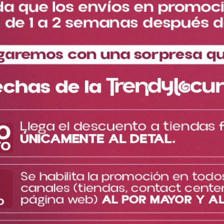
Cantidad
－
＋
Especificaciones del
Descripción del producto
producto
Collar Dorado Princesas Ref DY2289
Los accesorios dorados son un must en tus looks de verano.
Estos collares con dije de princesa son perfectos para darle un
toque muy chic a tus outfits.
Escoge tu princesa favorita y llévala con estilo a todas partes.
Dijes redondos con impresiones de alta calidad.
Cadena delgada y resistente.
Los dijes están hechos en un material resistente y con
impresiones de alta calidad.
TE PUEDE INTERESAR
Cargando el resumen…
Más reciente