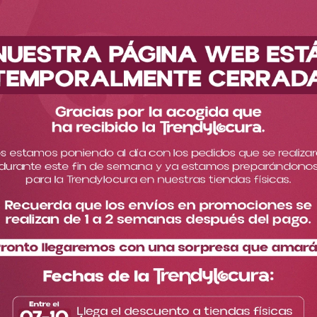
Descubre nuestra nueva colección
Beauty Glazed
Cejas
Filtrar
Fecha de release
1
producto
Lápiz Para Cejas Beauty
Glazed Ref B69
$
20
.
000
Color
:
TONO 02