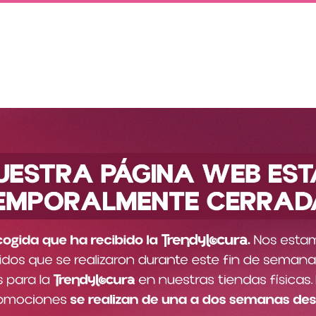
Descubre nuestra nueva colección
ando?
Ofertas
Catálogos
Tiendas
Nueva Colección
Descripción del producto
r un comentario.