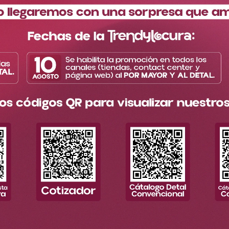
TAMBIÉN TE SUGERIMOS
Excelente calidad
Asesoría personal
ormación
Enlaces de interés
minos y condiciones
Quiénes somos
íticas de privacidad
Nuestras tiendas
ual de atención para PQRs
Trabaja con nosotros
íticas mayoristas
Preguntas frecuentes