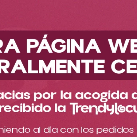
Descubre nuestra nueva colección
Maquillaje
Rostro
Correctores
Corrector Magic Grande Ref MG11
Corrector Magic Grande Ref
MG11
Cargando comentarios…
Nuestro Magic Concealer llega en su versión más grande,
manteniendo la misma calidad profesional y acabados del
formato original de 2 g
$
30
.
000
:
Color
MG11#06