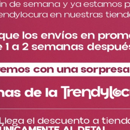
Cantidad
－
＋
Especificaciones del
Descripción del producto
producto
¡Ahora en tamaño GIGANTE!
Nuestro Magic Concealer llega en su versión más grande,
manteniendo la misma calidad profesional y acabados del
formato original de 2 g, pero ahora con 7 veces más producto.
Su aplicador extra grande permite una aplicación más rápida y
uniforme, mientras que su textura cremosa se desliza
fácilmente sobre la piel, brindando alta cobertura y un acabado
impecable.
Disponible en 11 tonos.
Larga duración.
Resistente al agua.
Ideal para uso diario o profesional.
Gracias a su rendimiento, cobertura y tamaño, se convertirá en
tu corrector favorito.