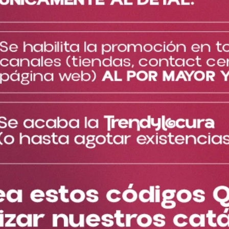
TE PUEDE INTERESAR
Cargando el resumen…
Más reciente
Por favor, inicia sesión para escribir un comentario.
Cargando comentarios…
TAMBIÉN TE SUGERIMOS
Preguntas Frecuentes
¿Cómo evita este corrector que se marquen las líneas
+
de expresión en el contorno de ojos?
Su fórmula está equilibrada con agentes elásticos que 