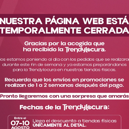
Descubre nuestra nueva colección
Cuidado de la piel
Cuidado facial
Protectores solares
Filtrar
Fecha de release
1
producto
Protector Solar Facial 40ml
Trendy Skincare Ref
PSF766
$
40
.
000