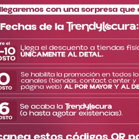
producto
Doypack Serum Hidratante Morado Ref DSH1761
¡Tu suero hidratante favorito ahora en sachet!
- La fórmula es exactamente igual a la presentación que ya
conoces.
- Su textura es en gel.
- Es de absorción rápida.
TE PUEDE INTERESAR
Cargando el resumen…
Más reciente
Por favor, inicia sesión para escribir un comentario.
Cargando comentarios…