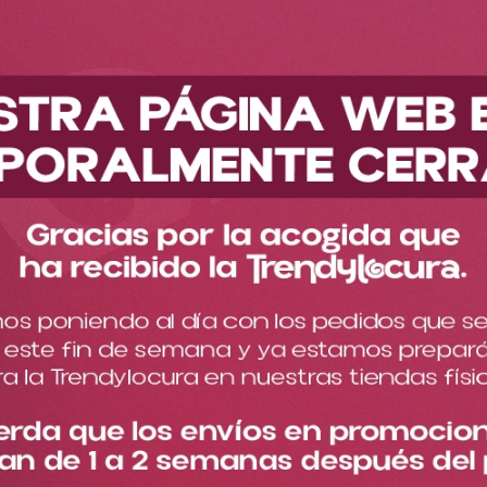
Descubre nuestra nueva colección
Cuidado de la piel
Cuidado facial
Sérums
Doypack Serum Hidratante Morado Ref DSH1761
Doypack Serum Hidratante
Morado Ref DSH1761
Cargando comentarios…
¡Tu suero hidratante favorito ahora en sachet!
$
10
.
000
Cantidad
－
＋
Especificaciones del
Descripción del producto