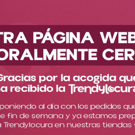
Descubre nuestra nueva colección
Maquillaje
Ojos
Delineadores
Kit Delineadores Urban Ref Dur2061
Kit Delineadores Urban Ref
Dur2061
Cargando comentarios…
Estos delineadores ofrecen una pigmentación intensa desde
el primer trazo
$
16
.
000
$
25
.
000
Cantidad
－
＋