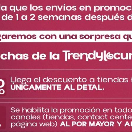
Especificaciones del
Descripción del producto
producto
Delineadores que hacen la diferencia.
Nada supera un look con actitud y estilo. Estos delineadores
ofrecen una pigmentación intensa desde el primer trazo, gracias
a su plumón de alta precisión, ideal para crear líneas definidas y
creativas.
Disponible en 4 tonos vibrantes:
Salmón
Fucsia
Verde claro (UV)
Naranja (UV)
Los tonos verde claro y naranja reflejan la luz UV, logrando un
espectacular efecto neón, perfecto para conciertos, festivales o
maquillajes fuera de lo común.
Exprésate sin límites: úsalos solos o combínalos con tus
sombras favoritas para darle un toque único a tu look.
TE PUEDE INTERESAR