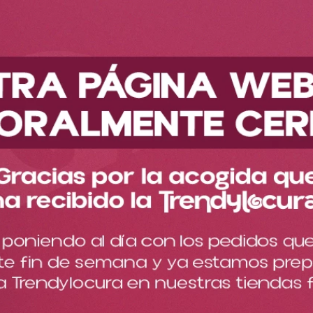
Descubre nuestra nueva colección
Cuidado de la piel
Corporal
Splash y perfumes
Kit Splash Y Crema The Perfect Ref PMT1930
Kit Splash Y Crema The
Perfect Ref PMT1930
Cargando comentarios…
Transforma tu rutina de belleza con esta exquisita fragancia
que combina acordes amielados y dulces.
$
15
.
000
Cantidad
－
＋