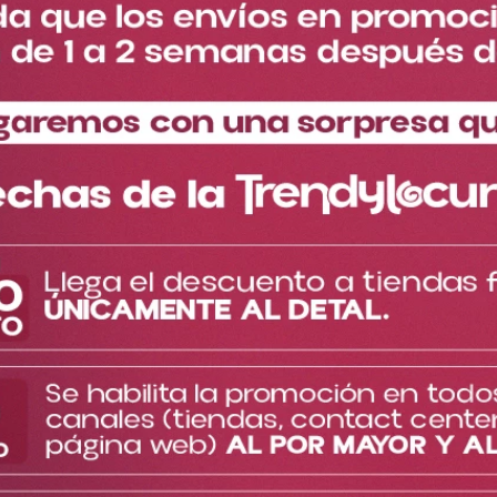
Especificaciones del
Descripción del producto
producto
Kit Splash Y Crema The Perfect Ref PMT1930
Descubre una fragancia irresistible
- Transforma tu rutina de belleza con esta exquisita fragancia
que combina acordes amielados y dulces.
- Las notas vibrantes de naranja, sanguina y mandarina se
entrelazan para crear una experiencia refrescante y seductora,
mientras que la suavidad de la miel, el jazmín y el durazno
añaden una profundidad irresistible.
- Esta fragancia está diseñada para la mujer sensual, delicada y
sofisticada.
- Complementa tu fragancia con nuestra crema de manos de
aroma suave, que hidrata sin dejar una sensación grasosa.
- Sus destellos sutiles aportan luminosidad a tu piel, dejándola
suave y radiante.
TE PUEDE INTERESAR
Cargando el resumen…
Más reciente