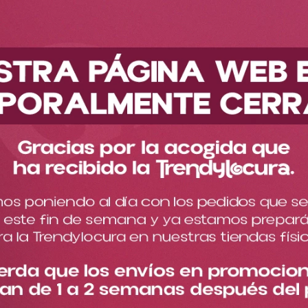
Descubre nuestra nueva colección
Accesorios
Más accesorios
Pin Jack DY2351
Pin Jack DY2351
Cargando comentarios…
Un detalle lleno de nostalgia que aporta un toque divertido y
chic a cualquier accesorio
$
12
.
000
Cantidad
－
＋
Especificaciones del
Descripción del producto
producto