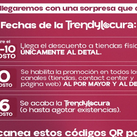
Este pin inspirado en Jack combina un diseño icónico con un
estilo alternativo y elegante. Ideal para quienes aman lo
diferente con un toque chic.
Perfecto para personalizar mochilas, chaquetas o bolsos con
mucha personalidad.
Pin coleccionable inspirado en Disney, ideal para fans del estilo
dark chic.
TE PUEDE INTERESAR
Cargando el resumen…
Más reciente
Por favor, inicia sesión para escribir un comentario.
Cargando comentarios…