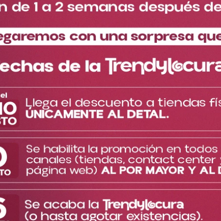
Descripción del producto
producto
Pin Marcianito Pizza DY2344
Este pin de Marcianito Pizza te va a encantar porque combina lo
mejor del universo y la pizza en un diseño muy divertido y
coleccionable.
No más bolsos, prendas o accesorios aburridos, los pines más
tiernos y divertidos llegaron a Trendy.
Decora tus prendas o accesorios favoritos con estos hermosos
pines, los cuales son coleccionables, inspirados en las películas
de Disney que más amas.
Puedes estar tranquilo pues su sistema de cierre permite un
ajuste firme, ligero y resistente.
La impresión y grabado es de alta calidad.
Material: Cierre de plástico duro y Pin de Aleación de Zinc.
TE PUEDE INTERESAR
Cargando el resumen…
Más reciente