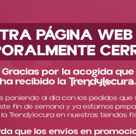
Descubre nuestra nueva colección
Accesorios
Más accesorios
Pin Marcianito Pizza DY2344
Pin Marcianito Pizza DY2344
Cargando comentarios…
Este pin de Marcianito Pizza te va a encantar porque combina
lo mejor del universo y la pizza en un diseño muy divertido y
coleccionable.
$
12
.
000
Cantidad
－
＋
Especificaciones del