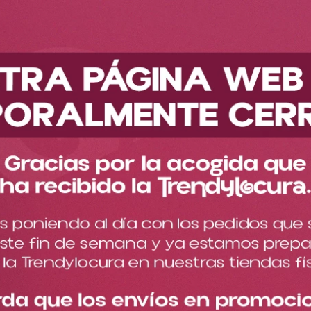
Descubre nuestra nueva colección
Accesorios
Más accesorios
Pin Perrito Toy Story Ref DY2341
Pin Perrito Toy Story Ref
DY2341
Cargando comentarios…
Este pin de Perrito Slinky te va a encantar porque su diseño
divertido y su sonrisa contagiosa le darán a tus accesorios un
toque único.
$
12
.
000
Cantidad
－
＋