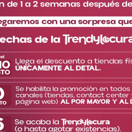
Especificaciones del
Descripción del producto
producto
Pin Perrito Toy Story Ref DY2341
Este pin de Perrito Slinky te va a encantar porque su diseño
divertido y su sonrisa contagiosa le darán a tus accesorios un
toque único.
No más bolsos, prendas o accesorios aburridos, los pines más
tiernos y divertidos llegaron a Trendy.
Decora tus prendas o accesorios favoritos con estos hermosos
pines, los cuales son coleccionables, inspirados en las películas
de Disney que más amas.
Puedes estar tranquilo pues su sistema de cierre permite un
ajuste firme, ligero y resistente.
La impresión y grabado es de alta calidad.
Material: Cierre de plástico duro y Pin de Aleación de Zinc.
TE PUEDE INTERESAR
Cargando el resumen…
Más reciente