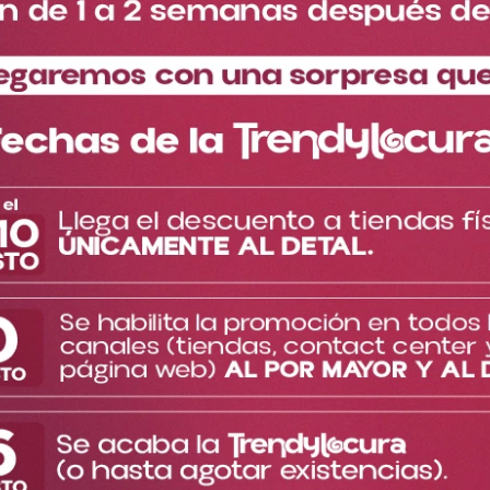
Especificaciones del
Descripción del producto
producto
La cajita contiene dos rubores en tonos diferentes, uno coral y
otro más rosa.
Textura cremosa PREMIUM, super suave, difumina muy fácil con
brocha o esponja.
Larga duración e increíble pigmentación.
Te encantará, se volverá uno de tus productos favoritos y
esenciales para los looks naturales.
TE PUEDE INTERESAR
Cargando el resumen…
Más reciente
Por favor, inicia sesión para escribir un comentario.
Cargando comentarios…