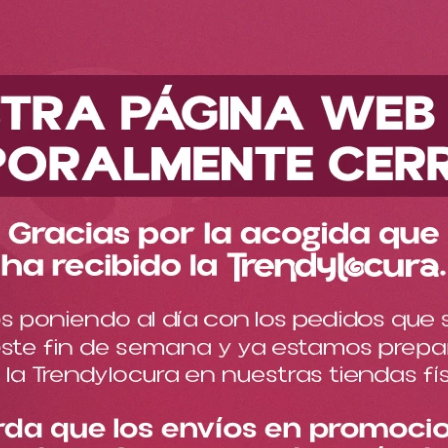
Descubre nuestra nueva colección
Maquillaje
Rostro
Rubores
Kit Dúo Rubor Líquido Safari Blush Ref SB18
Kit Dúo Rubor Líquido Safari
Blush Ref SB18
Cargando comentarios…
La cajita contiene dos rubores en tonos diferentes, uno coral
y otro más rosa.
$
25
.
000
Cantidad
－
＋