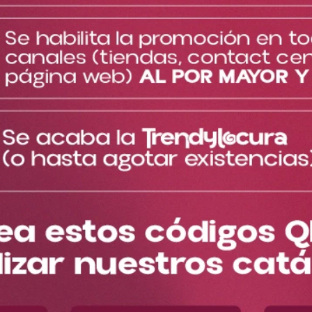
Agregar al carrito
Agregar al carrito
Rubor Baked Lucky Ref
Rubor X3 Primavera Ref
RHT2202
RTT2204
$
10
.
000
$
10
.
000
Agregar al carrito
Agregar al carrito
NUEVO
Rubor En Crema Star Ref
Kit Rubores Toy Ref
RCS2205
KTT2249
$
15
.
000
$
15
.
000
Color
:
Tono 01